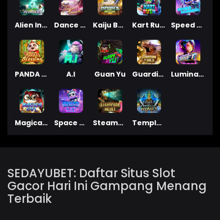
Alien Invasion
Dance Dance Dance
Kaiju Battle
Kart Rush
Speed Runner
PANDA BLESSING
A.I
Guan Yu
Guardian of Gold
Lumina Drift
Magica Owl
Space Cat
Steampunk Heist
Temple of Horus
SEDAYUBET: Daftar Situs Slot
Gacor Hari Ini Gampang Menang
Terbaik