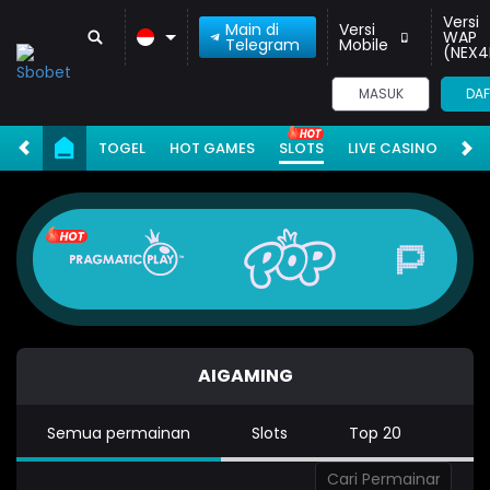
Versi
Main di
Versi
WAP
Telegram
Mobile
(NEX4
MASUK
DAF
TOGEL
HOT GAMES
SLOTS
LIVE CASINO
RA
AIGAMING
Semua permainan
Slots
Top 20